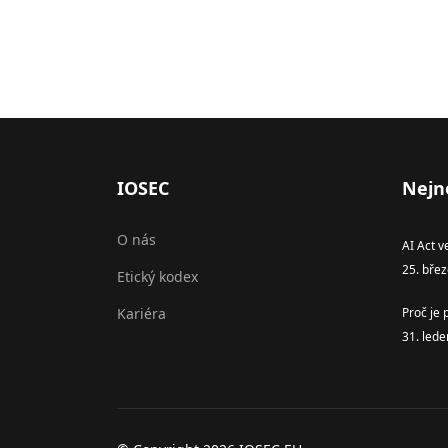
IOSEC
Nejn
O nás
AI Act v
25. bře
Etický kodex
Kariéra
Proč je 
31. led