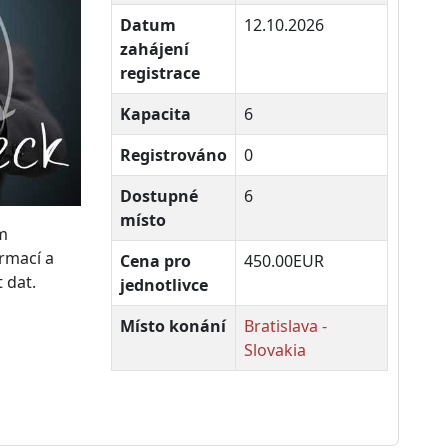
Datum
12.10.2026
zahájení
registrace
Kapacita
6
Registrováno
0
Dostupné
6
místo
m
ormací a
Cena pro
450.00EUR
 dat.
jednotlivce
Místo konání
Bratislava -
Slovakia