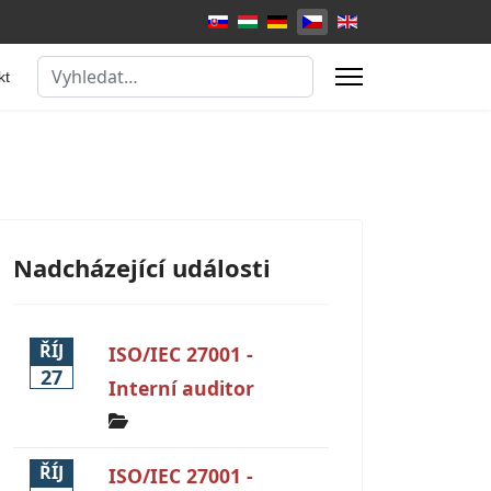
Zvolte jazyk
Hledat
kt
Nadcházející události
ŘÍJ
ISO/IEC 27001 -
27
Interní auditor
ŘÍJ
ISO/IEC 27001 -