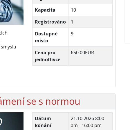
Kapacita
10
Registrováno
1
cích
Dostupné
9
u
místo
 smyslu
Cena pro
650.00EUR
jednotlivce
námení se s normou
Datum
21.10.2026
8:00
konání
am - 16:00 pm