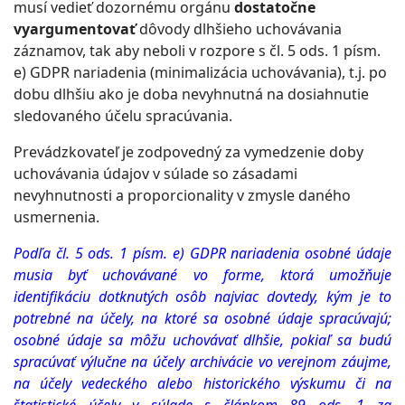
musí vedieť dozornému orgánu
dostatočne
vyargumentovať
dôvody dlhšieho uchovávania
záznamov, tak aby neboli v rozpore s čl. 5 ods. 1 písm.
e) GDPR nariadenia (minimalizácia uchovávania), t.j. po
dobu dlhšiu ako je doba nevyhnutná na dosiahnutie
sledovaného účelu spracúvania.
Prevádzkovateľ je zodpovedný za vymedzenie doby
uchovávania údajov v súlade so zásadami
nevyhnutnosti a proporcionality v zmysle daného
usmernenia.
Podľa čl. 5 ods. 1 písm. e) GDPR nariadenia osobné údaje
musia byť uchovávané vo forme, ktorá umožňuje
identifikáciu dotknutých osôb najviac dovtedy, kým je to
potrebné na účely, na ktoré sa osobné údaje spracúvajú;
osobné údaje sa môžu uchovávať dlhšie, pokiaľ sa budú
spracúvať výlučne na účely archivácie vo verejnom záujme,
na účely vedeckého alebo historického výskumu či na