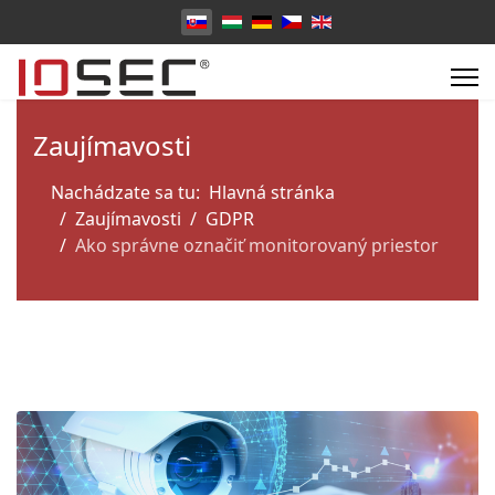
Vyberte váš jazyk
Zaujímavosti
Nachádzate sa tu:
Hlavná stránka
Zaujímavosti
GDPR
Ako správne označiť monitorovaný priestor