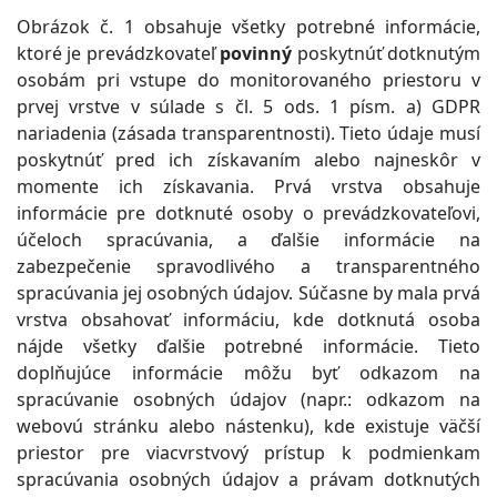
Obrázok č. 1 obsahuje všetky potrebné informácie,
ktoré je prevádzkovateľ
povinný
poskytnúť dotknutým
osobám pri vstupe do monitorovaného priestoru v
prvej vrstve v súlade s čl. 5 ods. 1 písm. a) GDPR
nariadenia (zásada transparentnosti). Tieto údaje musí
poskytnúť pred ich získavaním alebo najneskôr v
momente ich získavania. Prvá vrstva obsahuje
informácie pre dotknuté osoby o prevádzkovateľovi,
účeloch spracúvania, a ďalšie informácie na
zabezpečenie spravodlivého a transparentného
spracúvania jej osobných údajov. Súčasne by mala prvá
vrstva obsahovať informáciu, kde dotknutá osoba
nájde všetky ďalšie potrebné informácie. Tieto
doplňujúce informácie môžu byť odkazom na
spracúvanie osobných údajov (napr.: odkazom na
webovú stránku alebo nástenku), kde existuje väčší
priestor pre viacvrstvový prístup k podmienkam
spracúvania osobných údajov a právam dotknutých