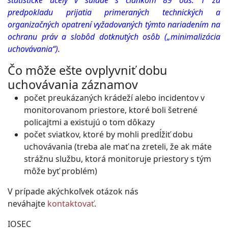
štatistické účely v súlade s článkom 89 ods. 1 za
predpokladu prijatia primeraných technických a
organizačných opatrení vyžadovaných týmto nariadením na
ochranu práv a slobôd dotknutých osôb („minimalizácia
uchovávania“).
Čo môže ešte ovplyvniť dobu
uchovávania záznamov
počet preukázaných krádeží alebo incidentov v
monitorovanom priestore, ktoré boli šetrené
policajtmi a existujú o tom dôkazy
počet sviatkov, ktoré by mohli predĺžiť dobu
uchovávania (treba ale mať na zreteli, že ak máte
strážnu službu, ktorá monitoruje priestory s tým
môže byť problém)
V prípade akýchkoľvek otázok nás
neváhajte
kontaktovať
.
IOSEC