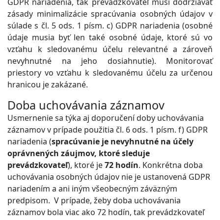
GDPR nariadenia, tak prevádzkovateľ musí dodržiavať
zásady minimalizácie spracúvania osobných údajov v
súlade s čl. 5 ods. 1 písm. c) GDPR nariadenia (osobné
údaje musia byť len také osobné údaje, ktoré sú vo
vzťahu k sledovanému účelu relevantné a zároveň
nevyhnutné na jeho dosiahnutie). Monitorovať
priestory vo vzťahu k sledovanému účelu za určenou
hranicou je zakázané.
Doba uchovávania záznamov
Usmernenie sa týka aj doporučení doby uchovávania
záznamov v prípade použitia čl. 6 ods. 1 písm. f) GDPR
nariadenia (
spracúvanie je nevyhnutné na účely
oprávnených záujmov, ktoré sleduje
prevádzkovateľ
), ktoré je
72 hodín
. Konkrétna doba
uchovávania osobných údajov nie je ustanovená GDPR
nariadením a ani iným všeobecným záväzným
predpisom. V prípade, žeby doba uchovávania
záznamov bola viac ako 72 hodín, tak prevádzkovateľ