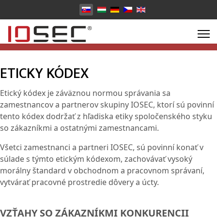
Vyberte váš jazyk
ETICKY KÓDEX
Etický kódex je záväznou normou správania sa
zamestnancov a partnerov skupiny IOSEC, ktorí sú povinní
tento kódex dodržať z hľadiska etiky spoločenského styku
so zákazníkmi a ostatnými zamestnancami.
Všetci zamestnanci a partneri IOSEC, sú povinní konať v
súlade s týmto etickým kódexom, zachovávať vysoký
morálny štandard v obchodnom a pracovnom správaní,
vytvárať pracovné prostredie dôvery a úcty.
VZŤAHY SO ZÁKAZNÍKMI KONKURENCII