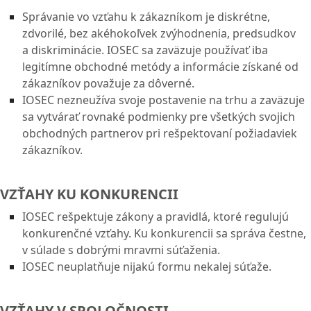
Správanie vo vzťahu k zákazníkom je diskrétne,
zdvorilé, bez akéhokoľvek zvýhodnenia, predsudkov
a diskriminácie. IOSEC sa zaväzuje používať iba
legitímne obchodné metódy a informácie získané od
zákazníkov považuje za dôverné.
IOSEC nezneužíva svoje postavenie na trhu a zaväzuje
sa vytvárať rovnaké podmienky pre všetkých svojich
obchodných partnerov pri rešpektovaní požiadaviek
zákazníkov.
VZŤAHY KU KONKURENCII
IOSEC rešpektuje zákony a pravidlá, ktoré regulujú
konkurenčné vzťahy. Ku konkurencii sa správa čestne,
v súlade s dobrými mravmi súťaženia.
IOSEC neuplatňuje nijakú formu nekalej súťaže.
VZŤAHY V SPOLOČNOSTI