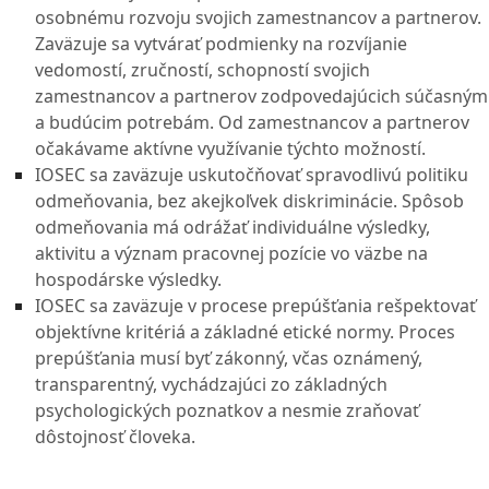
osobnému rozvoju svojich zamestnancov a partnerov.
Zaväzuje sa vytvárať podmienky na rozvíjanie
vedomostí, zručností, schopností svojich
zamestnancov a partnerov zodpovedajúcich súčasným
a budúcim potrebám. Od zamestnancov a partnerov
očakávame aktívne využívanie týchto možností.
IOSEC sa zaväzuje uskutočňovať spravodlivú politiku
odmeňovania, bez akejkoľvek diskriminácie. Spôsob
odmeňovania má odrážať individuálne výsledky,
aktivitu a význam pracovnej pozície vo väzbe na
hospodárske výsledky.
IOSEC sa zaväzuje v procese prepúšťania rešpektovať
objektívne kritériá a základné etické normy. Proces
prepúšťania musí byť zákonný, včas oznámený,
transparentný, vychádzajúci zo základných
psychologických poznatkov a nesmie zraňovať
dôstojnosť človeka.