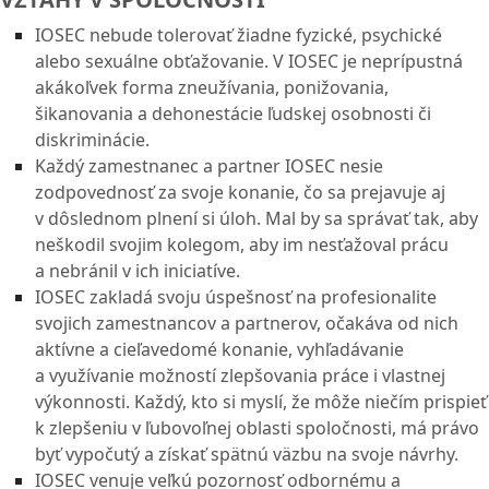
IOSEC nebude tolerovať žiadne fyzické, psychické
alebo sexuálne obťažovanie. V IOSEC je neprípustná
akákoľvek forma zneužívania, ponižovania,
šikanovania a dehonestácie ľudskej osobnosti či
diskriminácie.
Každý zamestnanec a partner IOSEC nesie
zodpovednosť za svoje konanie, čo sa prejavuje aj
v dôslednom plnení si úloh. Mal by sa správať tak, aby
neškodil svojim kolegom, aby im nesťažoval prácu
a nebránil v ich iniciatíve.
IOSEC zakladá svoju úspešnosť na profesionalite
svojich zamestnancov a partnerov, očakáva od nich
aktívne a cieľavedomé konanie, vyhľadávanie
a využívanie možností zlepšovania práce i vlastnej
výkonnosti. Každý, kto si myslí, že môže niečím prispieť
k zlepšeniu v ľubovoľnej oblasti spoločnosti, má právo
byť vypočutý a získať spätnú väzbu na svoje návrhy.
IOSEC venuje veľkú pozornosť odbornému a