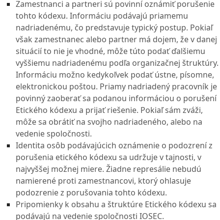
Zamestnanci a partneri sú povinní oznámiť porušenie
tohto kódexu. Informáciu podávajú priamemu
nadriadenému, čo predstavuje typický postup. Pokiaľ
však zamestnanec alebo partner má dojem, že v danej
situácií to nie je vhodné, môže túto podať ďalšiemu
vyššiemu nadriadenému podľa organizačnej štruktúry.
Informáciu možno kedykoľvek podať ústne, písomne,
elektronickou poštou. Priamy nadriadený pracovník je
povinný zaoberať sa podanou informáciou o porušení
Etického kódexu a prijať riešenie. Pokiaľ sám zváži,
môže sa obrátiť na svojho nadriadeného, alebo na
vedenie spoločnosti.
Identita osôb podávajúcich oznámenie o podozrení z
porušenia etického kódexu sa udržuje v tajnosti, v
najvyššej možnej miere. Žiadne represálie nebudú
namierené proti zamestnancovi, ktorý ohlasuje
podozrenie z porušovania tohto kódexu.
Pripomienky k obsahu a štruktúre Etického kódexu sa
podávajú na vedenie spoločnosti IOSEC.